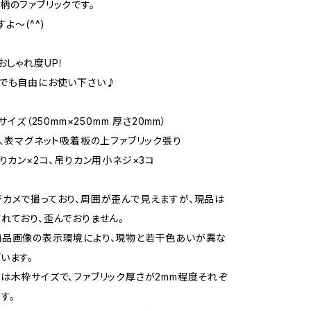
柄のファブリックです。
すよ～(^^)
おしゃれ度UP！
でも自由にお使い下さい♪
サイズ（250mm×250mm 厚さ20mm）
枠、表マグネット吸着板の上ファブリック張り
吊りカン×2コ、吊りカン用小ネジ×3コ
カメで撮っており、周囲が歪んで見えますが、現品は
れており、歪んでおりません。
商品画像の表示環境により、現物と若干色あいが異な
います。
は木枠サイズで、ファブリック厚さが2mm程度それぞ
す。