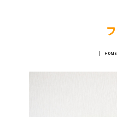
フ
HOM