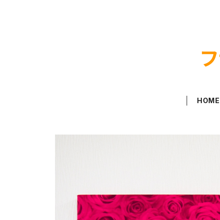
フ
HOM