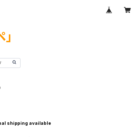
ペ」
）
nal shipping available