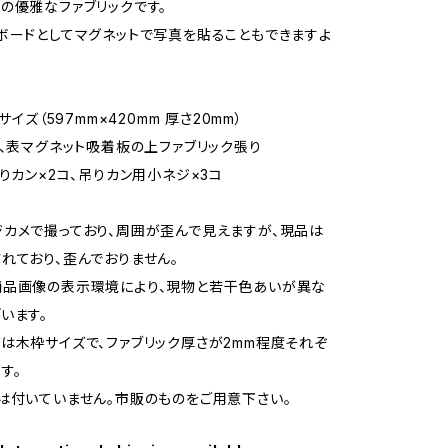
の優雅なファブリックです。
ボードとしてマグネットで写真を貼ることもできますよ
2サイズ（597mm×420mm 厚さ20mm）
枠、表マグネット吸着板の上ファブリック張り
吊りカン×2コ、吊りカン用小ネジ×3コ
カメで撮っており、周囲が歪んで見えますが、現品は
れており、歪んでおりません。
商品画像の表示環境により、現物と若干色あいが異な
います。
は木枠サイズで、ファブリック厚さが2mm程度それぞ
す。
は付いていません。市販のものをご用意下さい。