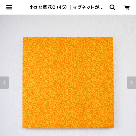
小さな草花O（45） | マグネットがくっ
つくファブリックパネル「マグタペ」