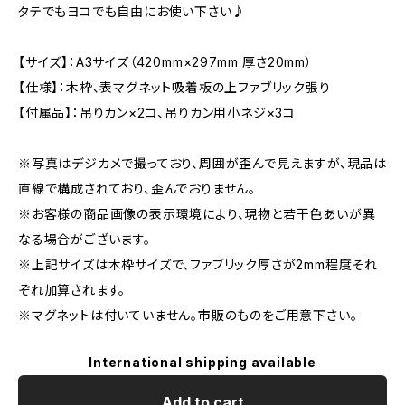
タテでもヨコでも自由にお使い下さい♪
【サイズ】：A3サイズ（420mm×297mm 厚さ20mm）
【仕様】：木枠、表マグネット吸着板の上ファブリック張り
【付属品】：吊りカン×2コ、吊りカン用小ネジ×3コ
※写真はデジカメで撮っており、周囲が歪んで見えますが、現品は
直線で構成されており、歪んでおりません。
※お客様の商品画像の表示環境により、現物と若干色あいが異
なる場合がございます。
※上記サイズは木枠サイズで、ファブリック厚さが2mm程度それ
ぞれ加算されます。
※マグネットは付いていません。市販のものをご用意下さい。
International shipping available
Add to cart