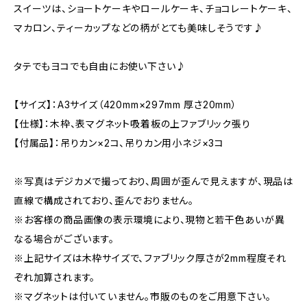
スイーツは、ショートケーキやロールケーキ、チョコレートケーキ、
マカロン、ティーカップなどの柄がとても美味しそうです♪
タテでもヨコでも自由にお使い下さい♪
【サイズ】：A3サイズ（420mm×297mm 厚さ20mm）
【仕様】：木枠、表マグネット吸着板の上ファブリック張り
【付属品】：吊りカン×2コ、吊りカン用小ネジ×3コ
※写真はデジカメで撮っており、周囲が歪んで見えますが、現品は
直線で構成されており、歪んでおりません。
※お客様の商品画像の表示環境により、現物と若干色あいが異
なる場合がございます。
※上記サイズは木枠サイズで、ファブリック厚さが2mm程度それ
ぞれ加算されます。
※マグネットは付いていません。市販のものをご用意下さい。